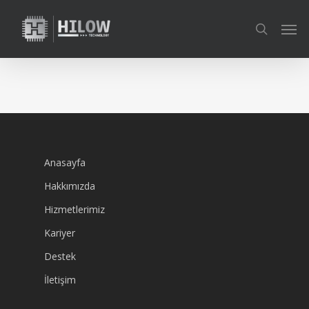
Skip
Men
to
search
main
content
Anasayfa
Hakkımızda
Hizmetlerimiz
Kariyer
Destek
İletişim