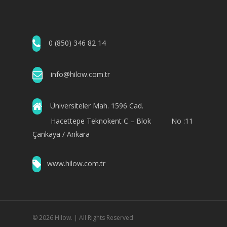
0 (850) 346 82 14
info@hilow.com.tr
Üniversiteler Mah. 1596 Cad.
Hacettepe Teknokent C – Blok No :11
Çankaya / Ankara
www.hilow.com.tr
© 2026 Hilow. | All Rights Reserved