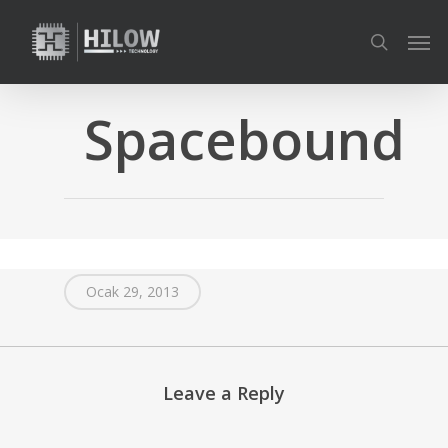
Skip
Men
to
search
main
content
Spacebound
Ocak 29, 2013
Leave a Reply